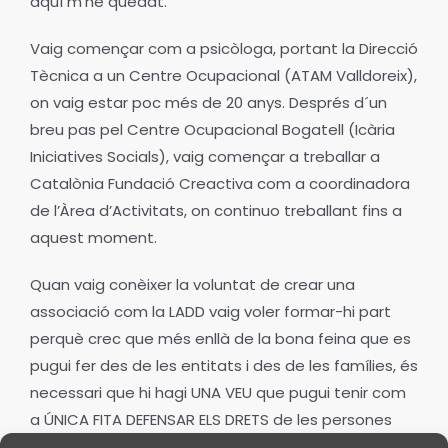
aquí m’he quedat.
Vaig començar com a psicòloga, portant la Direcció
Tècnica a un Centre Ocupacional (ATAM Valldoreix),
on vaig estar poc més de 20 anys. Després d´un
breu pas pel Centre Ocupacional Bogatell (Icària
Iniciatives Socials), vaig començar a treballar a
Catalònia Fundació Creactiva com a coordinadora
de l’Àrea d’Activitats, on continuo treballant fins a
aquest moment.
Quan vaig conèixer la voluntat de crear una
associació com la LADD vaig voler formar-hi part
perquè crec que més enllà de la bona feina que es
pugui fer des de les entitats i des de les famílies, és
necessari que hi hagi UNA VEU que pugui tenir com
a ÚNICA FITA DEFENSAR ELS DRETS de les persones
amb discapacitat intel·lectual.